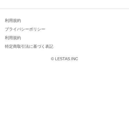
コ
ン
利用規約
テ
プライバシーポリシー
ン
利用規約
ツ
特定商取引法に基づく表記
へ
© LESTAS.INC
ス
キ
ッ
プ